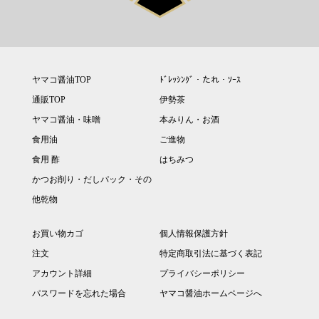
ヤマコ醤油TOP
ﾄﾞﾚｯｼﾝｸﾞ・たれ・ｿｰｽ
通販TOP
伊勢茶
ヤマコ醤油・味噌
本みりん・お酒
食用油
ご進物
食用 酢
はちみつ
かつお削り・だしパック・その
他乾物
お買い物カゴ
個人情報保護方針
注文
特定商取引法に基づく表記
アカウント詳細
プライバシーポリシー
パスワードを忘れた場合
ヤマコ醤油ホームページへ