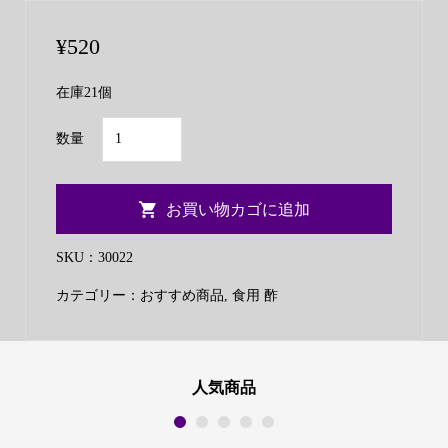
¥
520
在庫21個
カ
数量
ク
タ
お買い物カゴに追加
米
酢
SKU：
30022
900ml
カテゴリー：
おすすめ商品
,
食用 酢
瓶
個
人気商品
1
2
3
4
5