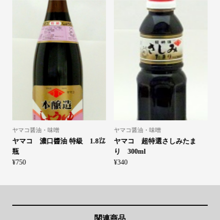
ヤマコ醤油・味噌
ヤマコ醤油・味噌
げ
ヤマコ 濃口醬油 特級 1.8㍑
ヤマコ 超特選さしみたま
瓶
り 300ml
¥
750
¥
340
¥
関連商品