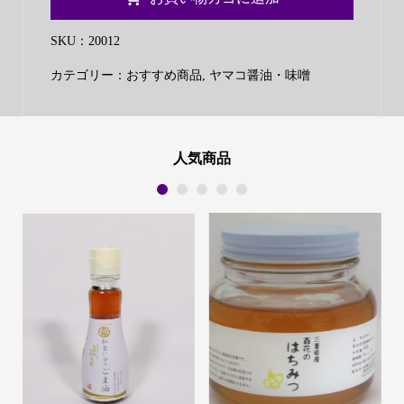
小
左
SKU：
20012
衛
カテゴリー：
おすすめ商品
,
ヤマコ醤油・味噌
門
み
そ
合
人気商品
わ
1
2
3
4
5
せ
の
赤
750g
個