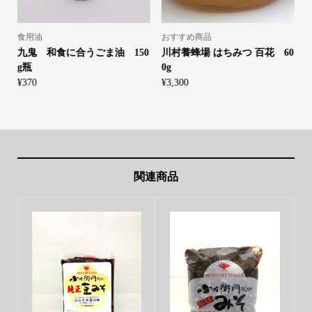
食用油
おすすめ商品
九鬼 和食に合うごま油 150
川村養蜂場 はちみつ 百花 60
g瓶
0g
g
¥
370
¥
3,300
¥
関連商品