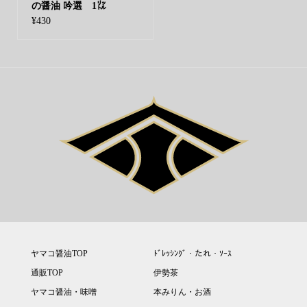
の醤油 吟選 1㍑
¥
430
ヤマコ醤油TOP
ﾄﾞﾚｯｼﾝｸﾞ・たれ・ｿｰｽ
通販TOP
伊勢茶
ヤマコ醤油・味噌
本みりん・お酒