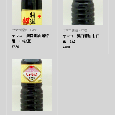
ヤマコ醤油・味噌
ヤマコ醤油・味噌
ヤマコ 濃口醬油 超特
ヤマコ 濃口醬油 甘口
選 1.8㍑瓶
紫 1㍑
¥
880
¥
480