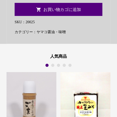
コ
お買い物カゴに追加
純
正
SKU：
20025
豆
カテゴリー：
ヤマコ醤油・味噌
み
そ
1kg
袋
人気商品
個
1
2
3
4
5