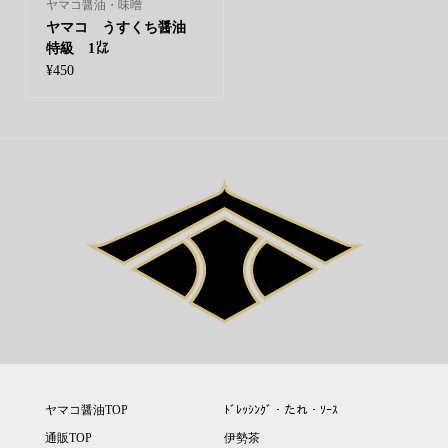
ヤマコ醤油・味噌
ヤマコ うすくち醤油
特級 1㍑
¥
450
ヤマコ醤油TOP
ﾄﾞﾚｯｼﾝｸﾞ・たれ・ｿｰｽ
通販TOP
伊勢茶