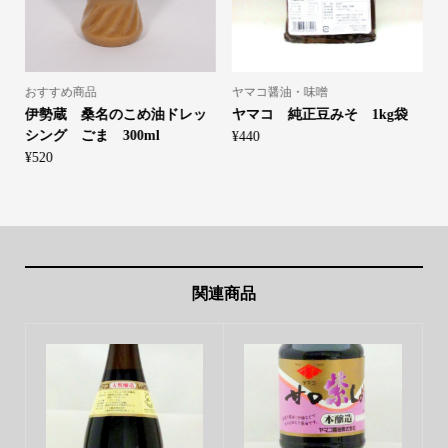
おすすめ商品
ヤマコ醤油・味噌
伊勢蔵 桑名のこめ油ドレッ
ヤマコ 純正豆みそ 1kg袋
シング ごま 300ml
7
¥
440
¥
520
¥
関連商品