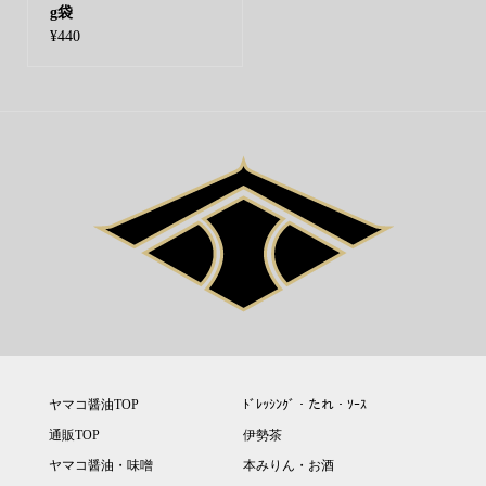
g袋
¥
440
ヤマコ醤油TOP
ﾄﾞﾚｯｼﾝｸﾞ・たれ・ｿｰｽ
通販TOP
伊勢茶
ヤマコ醤油・味噌
本みりん・お酒