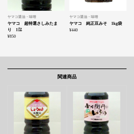
ヤマコ醤油・味噌
ヤマコ醤油・味噌
8
ヤマコ 超特選さしみたま
ヤマコ 純正豆みそ 1kg袋
り 1㍑
¥
440
¥
850
¥
関連商品