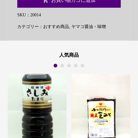
お買い物カゴに追加
小
左
SKU：
20014
衛
カテゴリー：
おすすめ商品
,
ヤマコ醤油・味噌
門
み
そ
合
人気商品
わ
1
2
3
4
5
せ
の
白
750g
個