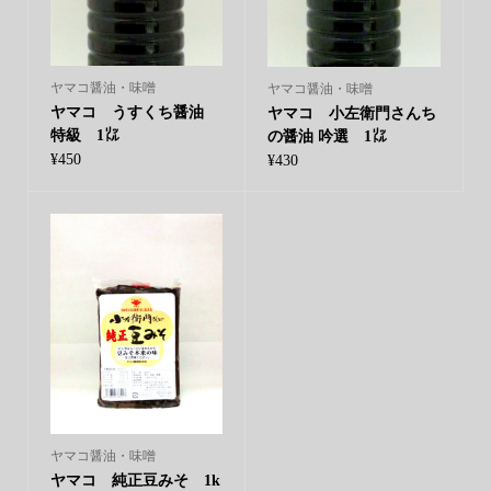
ヤマコ醤油・味噌
ヤマコ醤油・味噌
ヤマコ うすくち醤油
ヤマコ 小左衛門さんち
特級 1㍑
の醤油 吟選 1㍑
¥
450
¥
430
ヤマコ醤油・味噌
ヤマコ 純正豆みそ 1k